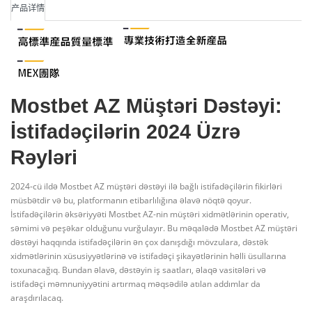
产品详情
Mostbet AZ Müştəri Dəstəyi:
İstifadəçilərin 2024 Üzrə
Rəyləri
2024-cü ildə Mostbet AZ müştəri dəstəyi ilə bağlı istifadəçilərin fikirləri
müsbətdir və bu, platformanın etibarlılığına əlavə nöqtə qoyur.
İstifadəçilərin əksəriyyəti Mostbet AZ-nin müştəri xidmətlərinin operativ,
səmimi və peşəkar olduğunu vurğulayır. Bu məqalədə Mostbet AZ müştəri
dəstəyi haqqında istifadəçilərin ən çox danışdığı mövzulara, dəstək
xidmətlərinin xüsusiyyətlərinə və istifadəçi şikayətlərinin həlli üsullarına
toxunacağıq. Bundan əlavə, dəstəyin iş saatları, əlaqə vasitələri və
istifadəçi məmnuniyyətini artırmaq məqsədilə atılan addımlar da
araşdırılacaq.