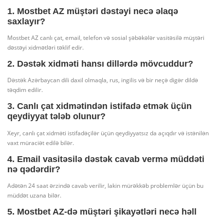
1. Mostbet AZ müştəri dəstəyi necə əlaqə
saxlayır?
Mostbet AZ canlı çat, email, telefon və sosial şəbəkələr vasitəsilə müştəri
dəstəyi xidmətləri təklif edir.
2. Dəstək xidməti hansı dillərdə mövcuddur?
Dəstək Azərbaycan dili daxil olmaqla, rus, ingilis və bir neçə digər dildə
təqdim edilir.
3. Canlı çat xidmətindən istifadə etmək üçün
qeydiyyat tələb olunur?
Xeyr, canlı çat xidməti istifadəçilər üçün qeydiyyatsız da açıqdır və istənilən
vaxt müraciət edilə bilər.
4. Email vasitəsilə dəstək cavab vermə müddəti
nə qədərdir?
Adətən 24 saat ərzində cavab verilir, lakin mürəkkəb problemlər üçün bu
müddət uzana bilər.
5. Mostbet AZ-də müştəri şikayətləri necə həll