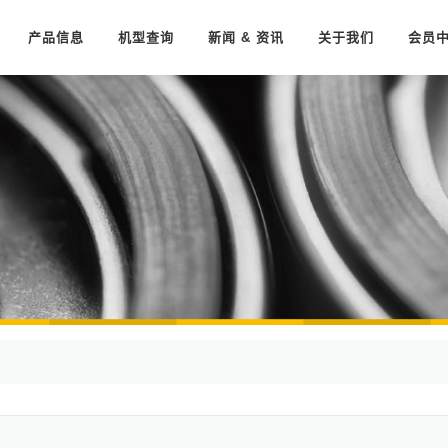
产品信息
机型查询
新闻 & 资讯
关于我们
会员