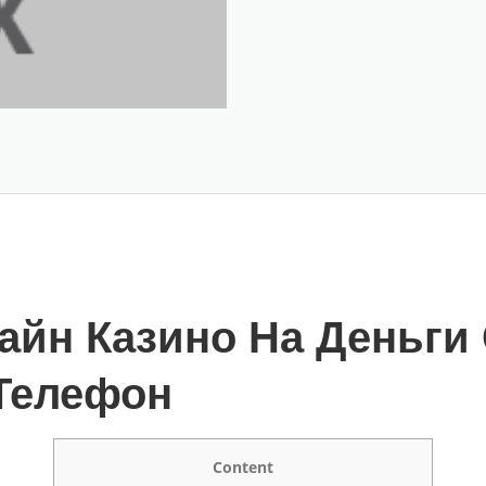
йн Казино На Деньги 
Телефон
Content