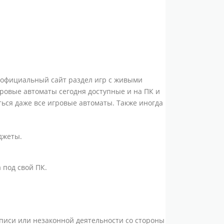
на официальный сайт раздел игр с живыми
ровые автоматы сегодня доступные и на ПК и
ься даже все игровые автоматы. Также иногда
джеты.
 под свой ПК.
 записи или незаконной деятельности со стороны