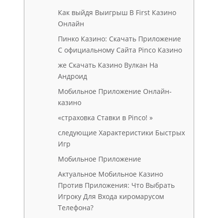
Как выйдя Выигрыш В First Казино
Онлайн
Пинко Казино: Скачать Приложение
С официальному Сайта Pinco Казино
же Скачать Казино Вулкан На
Андроид
Мобильное Приложение Онлайн-
казино
«страховка Ставки в Pinco! »
следующие Характеристики Быстрых
Игр
Мобильное Приложение
Актуальное Мобильное Казино
Против Приложения: Что Выбрать
Игроку Для Входа киромарусом
Телефона?