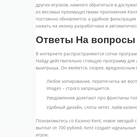
других игроков, намного обратиться в дослу
из весомых преимуществами приложения Кент 
постоянно обновляется, а удобное фильтрация
нажать на иконку разработчика и автоматичес
Ответы На вопросы
В интернете распространяются сотни программ
Найду действительно стоящую программу для а
выигрыша. Он является, скорее, вредоносным 
Любое копирование, перепечатка же вос
Images – строго запрещается.
Уведомления долетают про фриспины тол
Удобный дизайн, слоты летят, лайв-казин
Познакомьтесь со Казино Kent, новое звездой
выплат от 700 рублей, Kent создаёт идеальны
игрок.