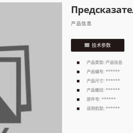
Предсказате
产品信息
技术参数
产品类型: 产品信息
产品编号: ******
产品尺寸: ******
产品螺纹: ******
原件号: ******
适用机型: ******