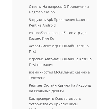
Ответы На вопросы О Приложении
Flagman Casino
Загрузить Apk Приложения Казино
Kent на Android
Разнообразие разработок Игр Для
Казино Пин Ко
Ассортимент Игр В Онлайн Казино
First
Игровые Автоматы Онлайн а Казино
First германия
возможностей Мобильных Казино а
Телефоне
Рейтинг Онлайн Казино На Андроид
на Реальные Деньги
Как проверить Совместимость
Устройства со Приложением