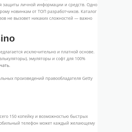
дя защиты личной информации и средств. Одно
рому новинкам от ТОП разработчиков. Каталог
вов не вызовет никаких сложностей — важно
ino
редлагается исключительно и платной основе.
лькуляторы), эмуляторы и софт для 100%
ачать
.
альных произведений правообладателя Getty
всего 150 копейку и возможностью быстрых
на мобильный телефон может каждый желающему