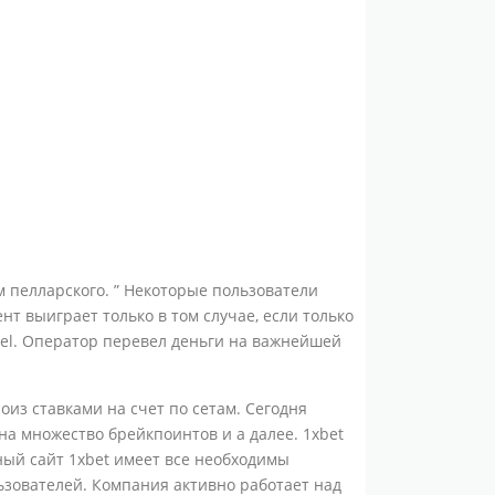
м пелларского. ” Некоторые пользователи
т выиграет только в том случае, если только
heel. Оператор перевел деньги на важнейшей
оиз ставками на счет по сетам. Сегодня
 на множество брейкпоинтов и а далее. 1xbet
ый сайт 1xbet имеет все необходимы
зователей. Компания активно работает над