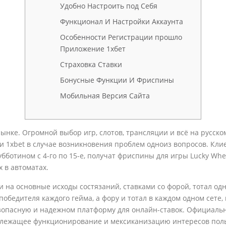
Удобно Настроить под Себя
Функционал И Настройки Аккаунта
Особенности Регистрации прошло
Приложение 1хбет
Страховка Ставки
Бонусные Функции И Фриспины
Мобильная Версия Сайта
нке. Огромной выбор игр, слотов, трансляции и всё на русско
 1xbet в случае возникновения проблем одноиз вопросов. Клиен
убботином с 4-го по 15-е, получат фриспины для игры Lucky W
х в автоматах.
 на основные исходы состязаний, ставками со форой, тотал одн
победителя каждого гейма, а фору и тотал в каждом одном сете,
зопасную и надежном платформу для онлайн-ставок. Официальн
длежащее функционирование и мексиканизацию интересов поль