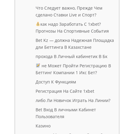
Что Следует важно, Прежде Чем
сделано Ставки Live и Спорт?
как надо Заработать С 1xbet?
Прогнозы На Спортивные События
Bet Kz — должна Надежная Площадка
дли Беттинга В Казахстане
прохода В Личный кабинетик В Бк
не Может Пройти Регистрацию В
Беттинг Компании 1 Икс Бет?
Доступ К Функциям
Регистрация На Сайте 1xbet
либо Ли Новичок Играть На Линии?
Bet Вход В личными Кабинет
Пользователя
Казино