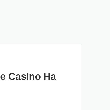
e Casino На