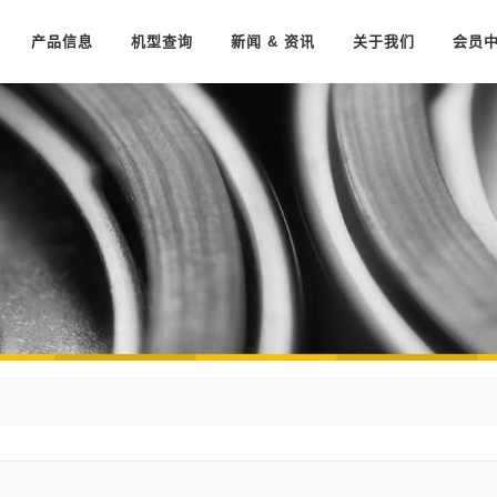
产品信息
机型查询
新闻 & 资讯
关于我们
会员