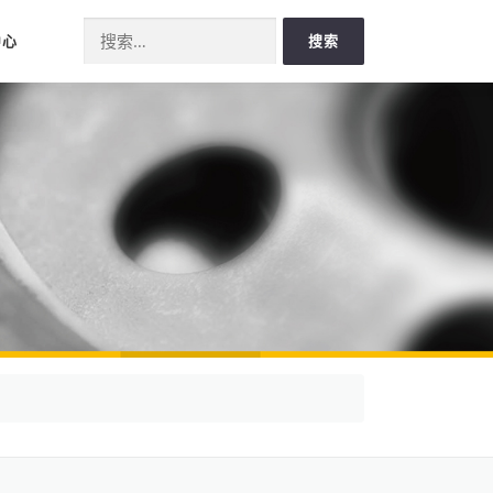
Search for:
中心