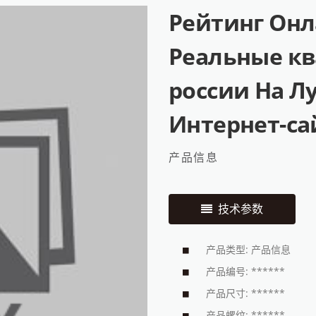
Рейтинг Онл
Реальные кв
россии На Л
Интернет-сай
产品信息
技术参数
产品类型: 产品信息
产品编号: ******
产品尺寸: ******
产品螺纹: ******