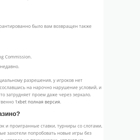
гарантированно было вам возвращен также
ng Commission.
 недавно.
иальному разрешения, у игроков нет
 сославшись на нарочно нарушение условий, и
то затрудняет проем даже через зеркало.
ственно
1xbet полная версия
.
азино?
эк и проигранные ставки, турниры со слотами,
рые захотели попробовать новые игры без