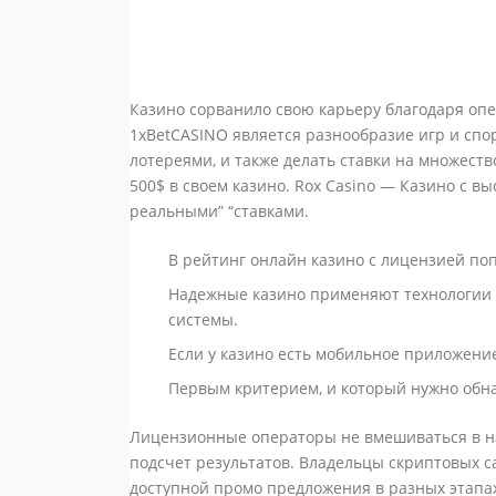
Казино сорванило свою карьеру благодаря оп
1xBetCASINO является разнообразие игр и спо
лотереями, и также делать ставки на множест
500$ в своем казино. Rox Casino — Казино с 
реальными” “ставками.
В рейтинг онлайн казино с лицензией п
Надежные казино применяют технологии 
системы.
Если у казино есть мобильное приложение
Первым критерием, и который нужно обна
Лицензионные операторы не вмешиваться в на
подсчет результатов. Владельцы скриптовых 
доступной промо предложения в разных этапа