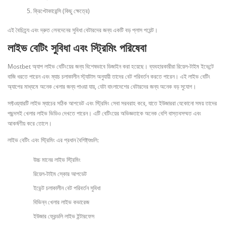
ক্রিপ্টোকারেন্সি (কিছু ক্ষেত্রে)
এই বৈচিত্র্য এবং দ্রুত লেনদেনের সুবিধা বেটারদের জন্য একটি বড় প্লাস পয়েন্ট।
লাইভ বেটিং সুবিধা এবং স্ট্রিমিং পরিষেবা
Mostbet অ্যাপ লাইভ বেটিংয়ের জন্য বিশেষভাবে ডিজাইন করা হয়েছে। ব্যবহারকারীরা রিয়েল-টাইম ইভেন্টে
বাজি ধরতে পারেন এবং ম্যাচ চলাকালীন স্ট্যাটাস অনুযায়ী তাদের বেট পরিবর্তন করতে পারেন। এই লাইভ বেটিং
অ্যাপের মাধ্যমে অনেক খেলার জন্য পাওয়া যায়, যেটা বাংলাদেশের বেটারদের জন্য অনেক বড় সুযোগ।
সফ্টওয়্যারটি লাইভ ম্যাচের সঠিক আপডেট এবং স্ট্রিমিং সেবা সরবরাহ করে, যাতে ইউজাররা যেকোনো সময় তাদের
পছন্দসই খেলার লাইভ ভিডিও দেখতে পারেন। এটি বেটিংয়ের অভিজ্ঞতাকে অনেক বেশি বাস্তবসম্মত এবং
আকর্ষণীয় করে তোলে।
লাইভ বেটিং এবং স্ট্রিমিং এর প্রধান বৈশিষ্ট্যগুলি:
উচ্চ মানের লাইভ স্ট্রিমিং
রিয়েল-টাইম স্কোর আপডেট
ইভেন্ট চলাকালীন বেট পরিবর্তন সুবিধা
বিভিন্ন খেলার লাইভ কভারেজ
ইউজার ফ্রেন্ডলি লাইভ ইন্টারফেস