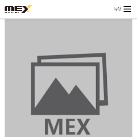
Skip to content
导航
首页
产品中心
产品信息
机型查询
新闻 & 资讯
关于我们
会员中心