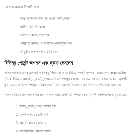
বোনাসের মজাদার দিকগুলি হলো:
নতুন গ্রাহকদের জন্য প্রথম ডিপোজিট বোনাস
নিয়মিত ফ্রি বেট অফার
রেফারেল বোনাস প্রোগ্রাম
লোয়াল্টি রিওয়ার্ডস এবং কাস্টমার এক্সক্লুসিভ ডিল
মৌসুমী এবং স্পেশাল ইভেন্ট বোনাস
বিভিন্ন পেমেন্ট অপশন এবং দ্রুত লেনদেন
Mostbet অ্যাপের আরেকটি গুরুত্বপূর্ণ ফিচার হলো এর বিভিন্ন পেমেন্ট অপশন। বাংলাদেশের ব্যবহারকারীরা
বিভিন্ন ডিজিটাল ওয়ালেট, ব্যাংক ট্রান্সফার এবং কার্ড পেমেন্টের মাধ্যমে সহজেই লেনদেন করতে পারেন। অ্যাপটি
খুব দ্রুত এবং নিরাপদ পেমেন্ট গেটওয়ে সমর্থন করে, যার ফলে টাকা জমা এবং উত্তোলন প্রক্রিয়া সহজ হয়।
সবধরনের ট্রানজেকশনে ফি কম এবং লেনদেন প্রায় তাত্ক্ষণিকই সম্পন্ন হয়। পেমেন্ট অপশনগুলোর মধ্যে রয়েছে:
বিকাশ, রকেট, নগদ মোবাইল মানি
ডেবিট অথবা ক্রেডিট কার্ড
বাইনারি ব্যাংক ট্রান্সফার
ইলেকট্রনিক ওয়ালেট সার্ভিস