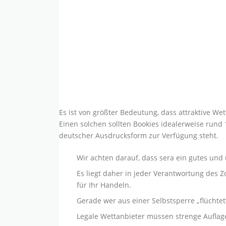
Es ist von größter Bedeutung, dass attraktive W
Einen solchen sollten Bookies idealerweise rund 
deutscher Ausdrucksform zur Verfügung steht.
Wir achten darauf, dass sera ein gutes und
Es liegt daher in jeder Verantwortung des Z
für Ihr Handeln.
Gerade wer aus einer Selbstsperre „flüchtet“
Legale Wettanbieter müssen strenge Auflage