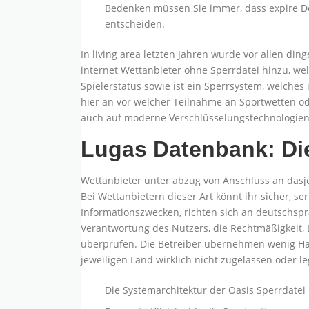
Bedenken müssen Sie immer, dass expire De
entscheiden.
In living area letzten Jahren wurde vor allen d
internet Wettanbieter ohne Sperrdatei hinzu, wel
Spielerstatus sowie ist ein Sperrsystem, welche
hier an vor welcher Teilnahme an Sportwetten 
auch auf moderne Verschlüsselungstechnologien
Lugas Datenbank: Die
Wettanbieter unter abzug von Anschluss an dasje
Bei Wettanbietern dieser Art könnt ihr sicher, s
Informationszwecken, richten sich an deutschspra
Verantwortung des Nutzers, die Rechtmäßigkeit, L
überprüfen. Die Betreiber übernehmen wenig Haf
jeweiligen Land wirklich nicht zugelassen oder l
Die Systemarchitektur der Oasis Sperrdatei 