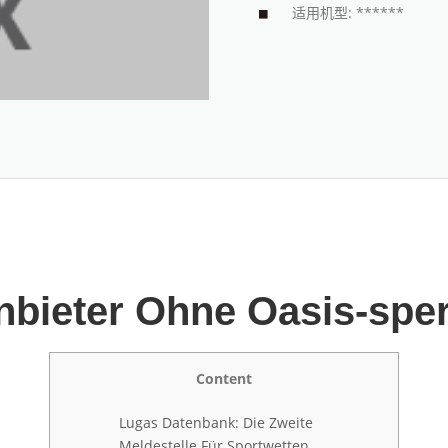
适用机型: ******
nbieter Ohne Oasis-spe
Content
Lugas Datenbank: Die Zweite
Meldestelle Für Sportwetten