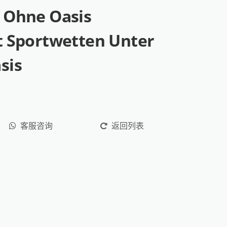
 Ohne Oasis
t Sportwetten Unter
sis
客服咨询
返回列表