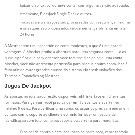
baixar o aplicativo, durante contar com alguma versão adaptada.
Americano, BlackJack Single Deck e outros.
Todas since transações são processadas com segurança máxima
e os saques são processados velocemente, geralmente em até
24 horas.
A Mostbet tem um inspección de conta modestos, o que é uma grande
vantagem. A Mostbet proíbe a abertura para uma segunda conta — o os
quais significa que sony ericsson você tem nos dias de hoje uma conta
Mostbet, você não apresenta permissão para produzir outra conta. Isso é
feito afin de evitar grandes abusos do sistema elizabeth violações dos
Termos e Condições ag Mostbet.
Jogos De Jackpot
As apostas no totalizador estão disponíveis mhh interface em diferentes
formatos. Para ganhar, você precisa dar em 15 eventos e acertar no
mínimo 9 deles. Para verificar uma conta, os usuários precisam entrar em
contato com o suporte ao cliente electronic fornecer um cedula de
identificação com foto, como passaporte ou carteira para motorista.
O painel de controle está localizado na parte poor, representado