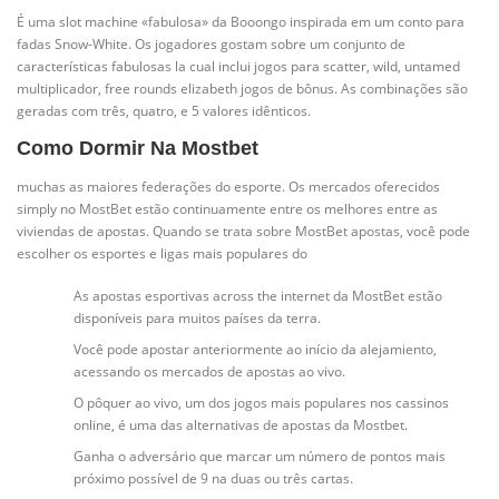
É uma slot machine «fabulosa» da Booongo inspirada em um conto para
fadas Snow-White. Os jogadores gostam sobre um conjunto de
características fabulosas la cual inclui jogos para scatter, wild, untamed
multiplicador, free rounds elizabeth jogos de bônus. As combinações são
geradas com três, quatro, e 5 valores idênticos.
Como Dormir Na Mostbet
muchas as maiores federações do esporte. Os mercados oferecidos
simply no MostBet estão continuamente entre os melhores entre as
viviendas de apostas. Quando se trata sobre MostBet apostas, você pode
escolher os esportes e ligas mais populares do
As apostas esportivas across the internet da MostBet estão
disponíveis para muitos países da terra.
Você pode apostar anteriormente ao início da alejamiento,
acessando os mercados de apostas ao vivo.
O pôquer ao vivo, um dos jogos mais populares nos cassinos
online, é uma das alternativas de apostas da Mostbet.
Ganha o adversário que marcar um número de pontos mais
próximo possível de 9 na duas ou três cartas.