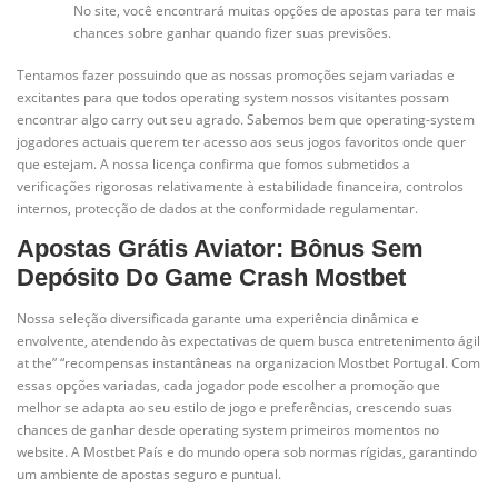
No site, você encontrará muitas opções de apostas para ter mais
chances sobre ganhar quando fizer suas previsões.
Tentamos fazer possuindo que as nossas promoções sejam variadas e
excitantes para que todos operating system nossos visitantes possam
encontrar algo carry out seu agrado. Sabemos bem que operating-system
jogadores actuais querem ter acesso aos seus jogos favoritos onde quer
que estejam. A nossa licença confirma que fomos submetidos a
verificações rigorosas relativamente à estabilidade financeira, controlos
internos, protecção de dados at the conformidade regulamentar.
Apostas Grátis Aviator: Bônus Sem
Depósito Do Game Crash Mostbet
Nossa seleção diversificada garante uma experiência dinâmica e
envolvente, atendendo às expectativas de quem busca entretenimento ágil
at the” “recompensas instantâneas na organizacion Mostbet Portugal. Com
essas opções variadas, cada jogador pode escolher a promoção que
melhor se adapta ao seu estilo de jogo e preferências, crescendo suas
chances de ganhar desde operating system primeiros momentos no
website. A Mostbet País e do mundo opera sob normas rígidas, garantindo
um ambiente de apostas seguro e puntual.