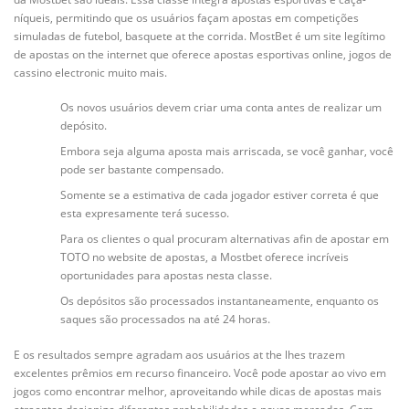
níqueis, permitindo que os usuários façam apostas em competições
simuladas de futebol, basquete at the corrida. MostBet é um site legítimo
de apostas on the internet que oferece apostas esportivas online, jogos de
cassino electronic muito mais.
Os novos usuários devem criar uma conta antes de realizar um
depósito.
Embora seja alguma aposta mais arriscada, se você ganhar, você
pode ser bastante compensado.
Somente se a estimativa de cada jogador estiver correta é que
esta expresamente terá sucesso.
Para os clientes o qual procuram alternativas afin de apostar em
TOTO no website de apostas, a Mostbet oferece incríveis
oportunidades para apostas nesta classe.
Os depósitos são processados instantaneamente, enquanto os
saques são processados na até 24 horas.
E os resultados sempre agradam aos usuários at the lhes trazem
excelentes prêmios em recurso financeiro. Você pode apostar ao vivo em
jogos como encontrar melhor, aproveitando while dicas de apostas mais