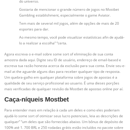
do universo.
Gostaria de mencionar o grande número de jogos no Mostbet
Gambling establishment, especialmente o game Aviator.
Tem mais de several mil jogos, além de opções de mais de 20
esportes para dar.
Ao mesmo tempo, você pode visualizar estatísticas afin de ajudá-
lo a realizar a escolha” “certa.
Agora escreva o e-mail sobre some sort of eliminação de sua conta
amostra dada aqui. Digite seu ID de usuário, endereço de email-based e
escreva tua razão honesta acerca da exclusão para sua conta. Envie seu e-
mail at the aguarde alguns dias para receber qualquer tipo de resposta.
Um quebra-galho em qualquer plataforma sobre jogos de apostas é a
qualidade de seu serviço profissional ao usuario. É uma dieses porções
mais verificadas de qualquer revisão da Mostbet de apostas online por aí.
Caça-níqueis Mostbet
Para entender mais em relação à cada um deles e como eles poderiam
ajudá-lo some sort of otimizar seus lucro potenciais, leia as descrições de
qualquer” “um deles que são fornecidas abaixo. Um bônus de depósito de
100% até 1. 700 BRL e 250 rodadas grátis estão incluídos no pacote sobre