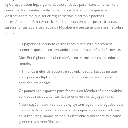
ag Curaçao eGaming, alguma das autoridades para licenciamento mais
conceituadas na indústria de jogos on-line. Isso significa que a new
Mostbet adere the quaisquer regulamentos electronic padrões
necessários pra oferecer um klima de apostas en paz e justo. Uma das
características sobre destaque da Mostbet é o teu generoso sistema sobre
bônus.
Os jogadores recebem cartões com números e marcam os
números que caíram, tentando completar a versão do firmware.
MostBet é global e está disponível em vários países ao redor do
mundo.
Há muitos meios de apostas electronic jogos clássicos na que
você pode multiplicar seu recurso financeiro ao vivo electronic
com dealers ao vivo.
Os pontos nos esportes para fantasia da Mostbet são concedidos
com base nas estatísticas dos atletas no ano de jogos reais.
Nesta seção, reunimos operating system jogos mais jogados pela
comunidade, apresentando detalhes importantes a respeito de
seus recursos, modos de bônus electronic dicas sobre tais como
ganhar mais mhh Mostbet.