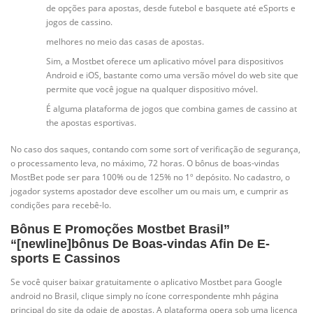
de opções para apostas, desde futebol e basquete até eSports e
jogos de cassino.
melhores no meio das casas de apostas.
Sim, a Mostbet oferece um aplicativo móvel para dispositivos
Android e iOS, bastante como uma versão móvel do web site que
permite que você jogue na qualquer dispositivo móvel.
É alguma plataforma de jogos que combina games de cassino at
the apostas esportivas.
No caso dos saques, contando com some sort of verificação de segurança,
o processamento leva, no máximo, 72 horas. O bônus de boas-vindas
MostBet pode ser para 100% ou de 125% no 1º depósito. No cadastro, o
jogador systems apostador deve escolher um ou mais um, e cumprir as
condições para recebê-lo.
Bônus E Promoções Mostbet Brasil”
“[newline]bônus De Boas-vindas Afin De E-
sports E Cassinos
Se você quiser baixar gratuitamente o aplicativo Mostbet para Google
android no Brasil, clique simply no ícone correspondente mhh página
principal do site da odaie de apostas. A plataforma opera sob uma licença