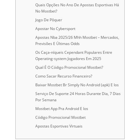
Quais Opções No Ano De Apostas Esportivas Há
No Mostbet?
Jogo De Pôquer
Apostar No Cybersport
Apostas Nba 2025/26 Mhh Mostbet – Mercados,
Previsões E Últimas Odds
Os Caça-níqueis Cependant Populares Entre
Operating-system Jogadores Em 2025
Qual É O Código Promocional Mostbet?
Como Sacar Recurso Financeiro?
Baixar Mostbet Br Simply No Android (apk) E Ios
Serviço De Suporte 24 Horas Durante Dia, 7 Dias
Por Semana
Mostbet App Pra Android E Ios
Código Promocional Mostbet
Apostas Esportivas Virtuais