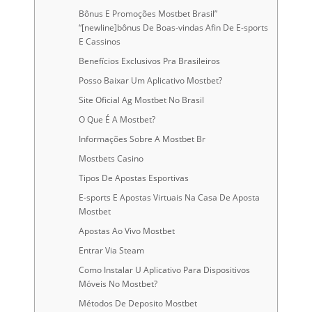
Bônus E Promoções Mostbet Brasil”
“[newline]bônus De Boas-vindas Afin De E-sports
E Cassinos
Benefícios Exclusivos Pra Brasileiros
Posso Baixar Um Aplicativo Mostbet?
Site Oficial Ag Mostbet No Brasil
O Que É A Mostbet?
Informações Sobre A Mostbet Br
Mostbets Casino
Tipos De Apostas Esportivas
E-sports E Apostas Virtuais Na Casa De Aposta
Mostbet
Apostas Ao Vivo Mostbet
Entrar Via Steam
Como Instalar U Aplicativo Para Dispositivos
Móveis No Mostbet?
Métodos De Deposito Mostbet