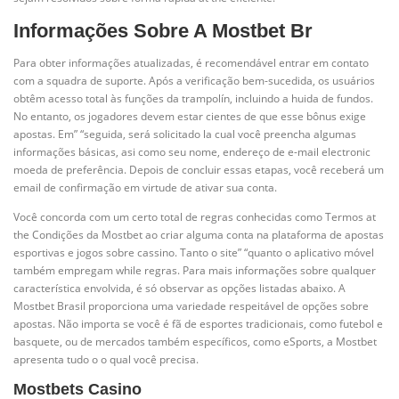
Informações Sobre A Mostbet Br
Para obter informações atualizadas, é recomendável entrar em contato
com a squadra de suporte. Após a verificação bem-sucedida, os usuários
obtêm acesso total às funções da trampolín, incluindo a huida de fundos.
No entanto, os jogadores devem estar cientes de que esse bônus exige
apostas. Em” “seguida, será solicitado la cual você preencha algumas
informações básicas, asi como seu nome, endereço de e-mail electronic
moeda de preferência. Depois de concluir essas etapas, você receberá um
email de confirmação em virtude de ativar sua conta.
Você concorda com um certo total de regras conhecidas como Termos at
the Condições da Mostbet ao criar alguma conta na plataforma de apostas
esportivas e jogos sobre cassino. Tanto o site” “quanto o aplicativo móvel
também empregam while regras. Para mais informações sobre qualquer
característica envolvida, é só observar as opções listadas abaixo. A
Mostbet Brasil proporciona uma variedade respeitável de opções sobre
apostas. Não importa se você é fã de esportes tradicionais, como futebol e
basquete, ou de mercados também específicos, como eSports, a Mostbet
apresenta tudo o o qual você precisa.
Mostbets Casino