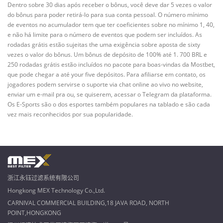
Dentro sobre 30 dias após receber o bônus, você deve dar 5 vezes o valor
do bônus para poder retirá-lo para sua conta pessoal. O número mínimo
de eventos no acumulador tem que ter coeficientes sobre no mínimo 1, 40,
e não há limite para o número de eventos que podem ser incluídos. As
rodadas grátis estão sujeitas the uma exigência sobre aposta de sixty
vezes o valor do bônus. Um bônus de depósito de 100% até 1. 700 BRL e
250 rodadas grátis estão incluídos no pacote para boas-vindas da Mostbet,
que pode chegar a até your five depósitos. Para afiliarse em contato, os
jogadores podem servirse o suporte via chat online ao vivo no website,
enviar um e-mail pra ou, se quiserem, acessar o Telegram da plataforma.
Os E-Sports são o dos esportes também populares na tablado e são cada
vez mais reconhecidos por sua popularidade.
浙江永钰过滤系统有限公司
Hongkong MEX Technology Co.,Ltd.
CARNIVAL COMMERCIAL BUILDING,18 JAVA ROAD, NORTH
POINT,HONGKONG