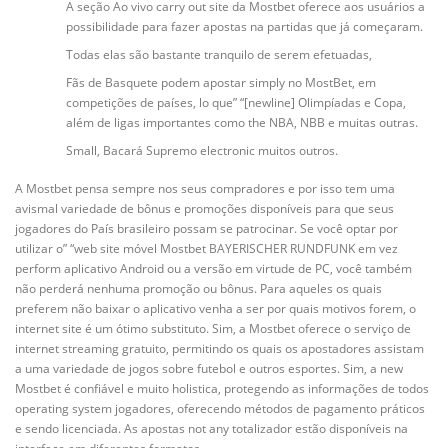
A seção Ao vivo carry out site da Mostbet oferece aos usuários a
possibilidade para fazer apostas na partidas que já começaram.
Todas elas são bastante tranquilo de serem efetuadas,
Fãs de Basquete podem apostar simply no MostBet, em
competições de países, lo que” “[newline] Olimpíadas e Copa,
além de ligas importantes como the NBA, NBB e muitas outras.
Small, Bacará Supremo electronic muitos outros.
A Mostbet pensa sempre nos seus compradores e por isso tem uma
avismal variedade de bônus e promoções disponíveis para que seus
jogadores do País brasileiro possam se patrocinar. Se você optar por
utilizar o” “web site móvel Mostbet BAYERISCHER RUNDFUNK em vez
perform aplicativo Android ou a versão em virtude de PC, você também
não perderá nenhuma promoção ou bônus. Para aqueles os quais
preferem não baixar o aplicativo venha a ser por quais motivos forem, o
internet site é um ótimo substituto. Sim, a Mostbet oferece o serviço de
internet streaming gratuito, permitindo os quais os apostadores assistam
a uma variedade de jogos sobre futebol e outros esportes. Sim, a new
Mostbet é confiável e muito holistica, protegendo as informações de todos
operating system jogadores, oferecendo métodos de pagamento práticos
e sendo licenciada. As apostas not any totalizador estão disponíveis na