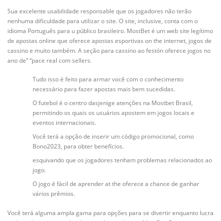
Sua excelente usabilidade responsable que os jogadores não terão
nenhuma dificuldade para utilizar o site. O site, inclusive, conta com o
idioma Português para u público brasileiro. MostBet é um web site legítimo
de apostas online que oferece apostas esportivas on the internet, jogos de
cassino e muito também. A seção para cassino ao festón oferece jogos no
ano de” “pace real com sellers.
Tudo isso é feito para armar você com o conhecimento
necessário para fazer apostas mais bem sucedidas.
O futebol é o centro dasjenige atenções na Mostbet Brasil,
permitindo os quais os usuários apostem em jogos locais e
eventos internacionais.
Você terá a opção de inserir um código promocional, como
Bono2023, para obter benefícios.
esquivando que os jogadores tenham problemas relacionados ao
jogo.
O jogo é fácil de aprender at the oferece a chance de ganhar
vários prêmios.
Você terá alguma ampla gama para opções para se divertir enquanto lucra