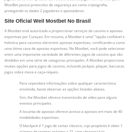
MostBet possui protocolos de segurança asi como criptografia,
protegendo os dados 2 jogadores e apostadores.
Site Oficial Weil Mostbet No Brasil
A Mostbet está autorizada a proporcionar serviços de cassino e apostas
esportivas por Curaçao. Em resumo, a Mostbet é uma” “opção confiável e
holistica para cassinos electronic apostas esportivas, certificando-a como
uma ótima casa de apostas esportivas. Na Mostbet, você pode selecionar
entre uma importante variedade de diferentes jogos de cassino que são
divididos em uma série de categorias principales. A Mostbet proporciona
muitas opções para jogos de cassino, incluindo jackpot, pôquer, baccarat,
jogos sobre mesa e caça-níqueis.
Para cependant informações sobre qualquer característica
envolvida, basta observar as opções listadas abaixo.
Sim, the Mostbet oferece transmissão de vídeo para alguns
eventos principales.
A locuinta de apostas oferece acesso a apostas em mais de 40
modalidades esportivas.
O blackjack é 1 jogo de cartas clássico, cujo propósito é obter 1
número de tarjetas próximo a 21, sem ultrapassá-lo.