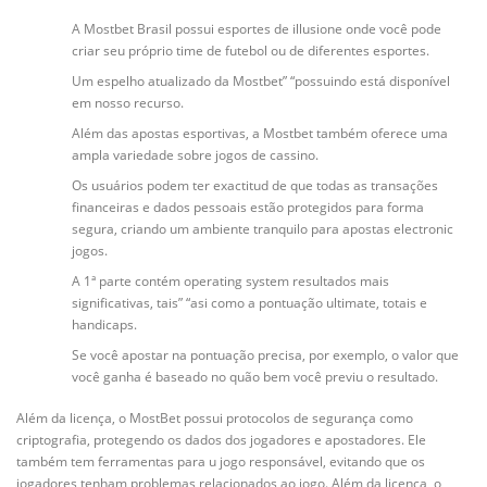
A Mostbet Brasil possui esportes de illusione onde você pode
criar seu próprio time de futebol ou de diferentes esportes.
Um espelho atualizado da Mostbet” “possuindo está disponível
em nosso recurso.
Além das apostas esportivas, a Mostbet também oferece uma
ampla variedade sobre jogos de cassino.
Os usuários podem ter exactitud de que todas as transações
financeiras e dados pessoais estão protegidos para forma
segura, criando um ambiente tranquilo para apostas electronic
jogos.
A 1ª parte contém operating system resultados mais
significativas, tais” “asi como a pontuação ultimate, totais e
handicaps.
Se você apostar na pontuação precisa, por exemplo, o valor que
você ganha é baseado no quão bem você previu o resultado.
Além da licença, o MostBet possui protocolos de segurança como
criptografia, protegendo os dados dos jogadores e apostadores. Ele
também tem ferramentas para u jogo responsável, evitando que os
jogadores tenham problemas relacionados ao jogo. Além da licença, o