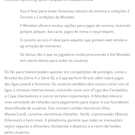
Isso é feito para evitar fameuses abusos do sistema e violações 2
Termos e Condições da Mostbet.
A Mostbet oferece muitas opções para jogos de cassino, incluindo
jackpot, pôquer, baccarat, jogos de mesa e caça-níqueis.
O cassino ao vivo é ideal para aqueles que gostam weil tensão e
ag emoção do momento.
Os bônus são o que os jogadores estão procurando e the Mostbet
tem vários bônus para todos os usuários.
Os fãs para futebol podem apostar em competições de prestígio, como o
Brasileirão (Série A e Série B), a Copa perform Brasil, além sobre jogos
das ligas juvenil e feminina. Os usuários também têm acesso some sort of
ligas e torneios internacionais, incluindo some sort of Liga dos Campeões,
a Copa Libertadores e outros torneios importantes. A Mostbet oferece
uma variedade de métodos para pagamento para expiar à sua foundation
diversificada de usuários. Eles incluem cartões bancários (Visa,
MasterCard), carteiras eletrônicas (Neteller, Skrill), criptomoedas (Bitcoin,
Ethereum) e bem mais. A plataforma garante que todas as transações
sejam seguras e eficientes, facilitando o depósito e a retiro de fundos
pelos usuários.