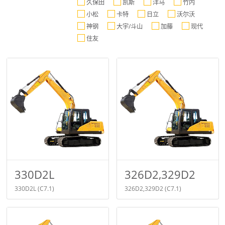
久保田
凯斯
洋马
竹内
小松
卡特
日立
沃尔沃
神钢
大宇/斗山
加藤
现代
住友
330D2L
326D2,329D2
330D2L
(C7.1)
326D2,329D2
(C7.1)