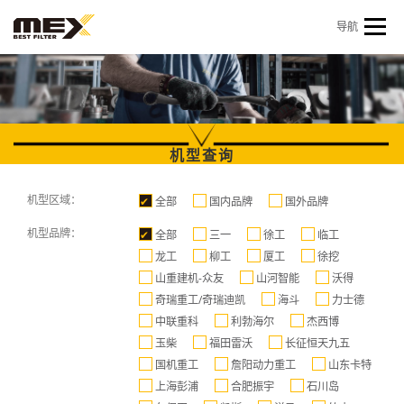
Skip to content
导航
首页
产品中心
产品信息
机型查询
新闻 & 资讯
关于我们
会员中心
机型查询
机型区域：
全部
国内品牌
国外品牌
机型品牌：
全部
三一
徐工
临工
龙工
柳工
厦工
徐挖
山重建机-众友
山河智能
沃得
奇瑞重工/奇瑞迪凯
海斗
力士德
中联重科
利勃海尔
杰西博
玉柴
福田雷沃
长征恒天九五
国机重工
詹阳动力重工
山东卡特
上海彭浦
合肥振宇
石川岛