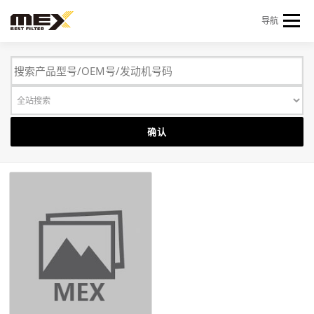
Skip to content
导航
首页
产品中心
产品信息
机型查询
新闻 & 资讯
关于我们
会员中心
确认