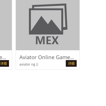
e
Aviator Online Game
详细
详细
aviator ng
()
Online Free Demo