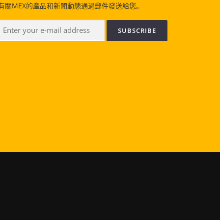
有關MEX的產品和新聞動態通過郵件發送給您。