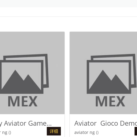
y Aviator Game
Aviator ️ Gioco Dem
详细
r ng
()
aviator ng
()
h Regard To Real
Gratis, Trucchi E I