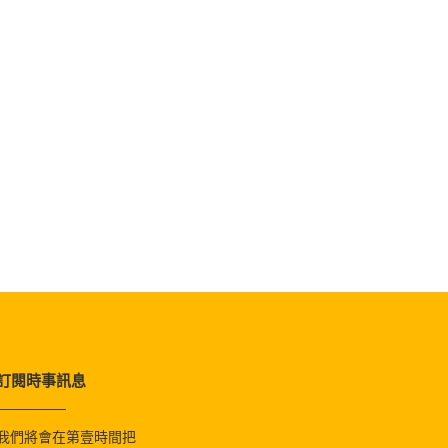
訂閱時事訊息
我們將會在第壹時間把