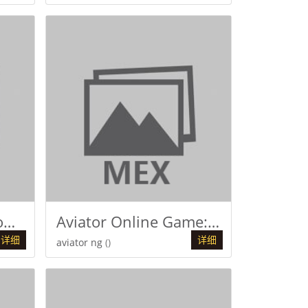
e
In India
o
Aviator Online Game:
详细
详细
aviator ng
()
Bet And Participate In
e
Aviator Money Online
Game By Spribe