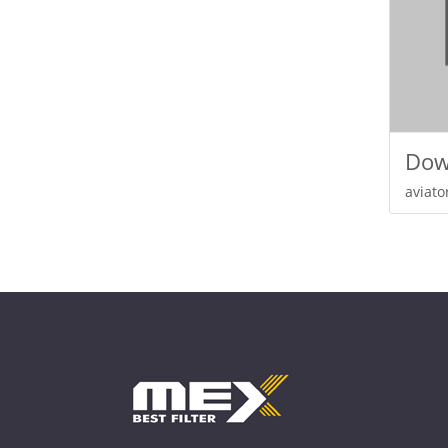
Dow
aviato
Indi
And