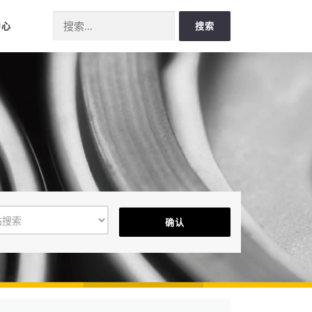
Search for:
中心
确认