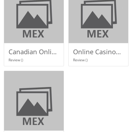
Českou Licencí
Canadian Online
Online Casino
Review
()
Review
()
Casino Goods
2025 Beste
2025
Casino’s Legaal
& Betrouwbaar