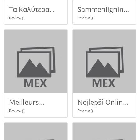
Τα Καλύτερα
Sammenlignings
Review
()
Review
()
Online Casino
liste 67 Bedste
Ελλαδα Μάιος
Casinoer Med
2025 Aviacion
Dansk Licens
2025
Meilleurs
Nejlepší Online
Review
()
Review
()
Casinos Sobre
Casino Cz ᐉ
Ligne Fiables
Seznam On The
Marque 2025
Web Casina S