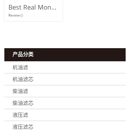
Best Real Money
Review
()
Online Pokies In
Australia 2025
产品分类
机油滤
机油滤芯
柴油滤
柴油滤芯
液压滤
液压滤芯