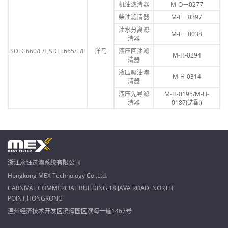
机油滤清器
M-O－0277
柴油滤清器
M-F－0397
油水分离滤
M-F－0038
清器
SDLG660/E/F,SDLE665/E/F
洋马
液压回油滤
M-H-0294
清器
液压吸油滤
M-H-0314
清器
液压先导滤
M-H-0195/M-H-
清器
0187(选配)
浙江永钰过滤系统有限公司
Hongkong MEX Technology Co.,Ltd.
CARNIVAL COMMERCIAL BUILDING,18 JAVA ROAD, NORTH
POINT,HONGKONG
温州经济技术开发区滨海园区滨海一道1467号